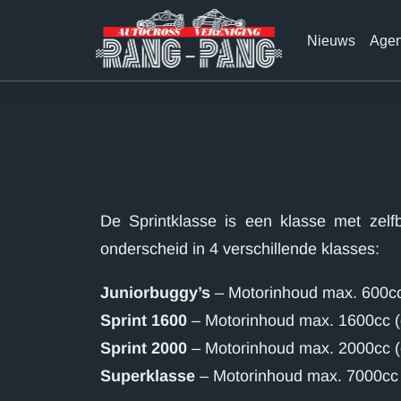
Skip
to
content
Nieuws
Age
De Sprintklasse is een klasse met zel
onderscheid in 4 verschillende klasses:
Juniorbuggy’s
– Motorinhoud max. 600cc
Sprint 1600
– Motorinhoud max. 1600cc (d
Sprint 2000
– Motorinhoud max. 2000cc (d
Superklasse
– Motorinhoud max. 7000cc (