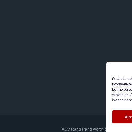
Om de beste 
informatie o
technologieë
verwerken. A
invloed heb
Acc
ACV Rang Pang wordt ondersteund do