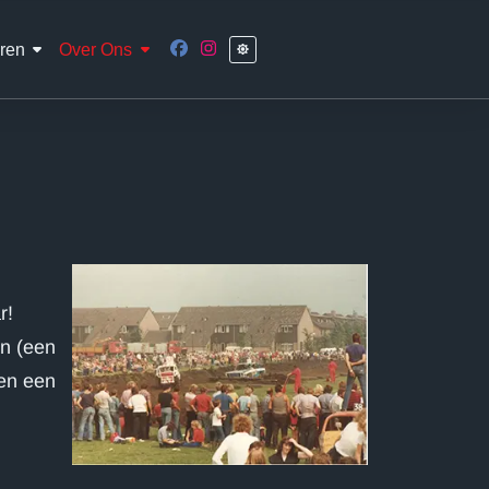
ren
Over Ons
r!
an (een
 en een