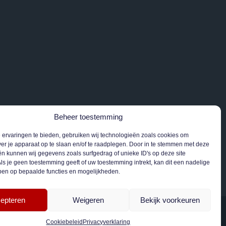
Beheer toestemming
ervaringen te bieden, gebruiken wij technologieën zoals cookies om
ver je apparaat op te slaan en/of te raadplegen. Door in te stemmen met deze
n kunnen wij gegevens zoals surfgedrag of unieke ID's op deze site
ls je geen toestemming geeft of uw toestemming intrekt, kan dit een nadelige
ben op bepaalde functies en mogelijkheden.
epteren
Weigeren
Bekijk voorkeuren
or o.a.:
Cookiebeleid
Privacyverklaring