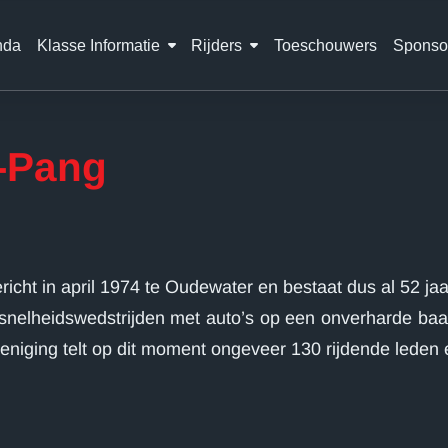
nda
Klasse Informatie
Rijders
Toeschouwers
Sponso
g-Pang
cht in april 1974 te Oudewater en bestaat dus al 52 jaa
n snelheidswedstrijden met auto’s op een onverharde ba
eniging telt op dit moment ongeveer 130 rijdende leden