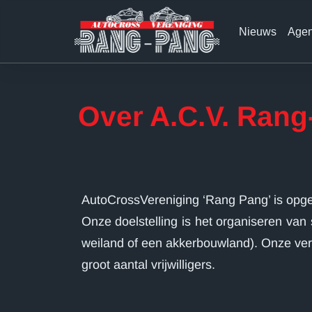
Skip
to
content
Nieuws
Age
Over A.C.V. Ran
AutoCrossVereniging ‘Rang Pang’ is opgeri
Onze doelstelling is het organiseren va
weiland of een akkerbouwland). Onze ver
groot aantal vrijwilligers.