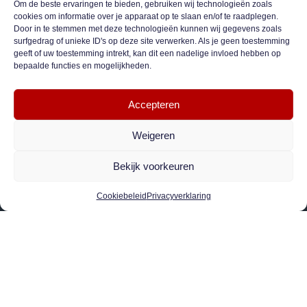
Om de beste ervaringen te bieden, gebruiken wij technologieën zoals
cookies om informatie over je apparaat op te slaan en/of te raadplegen.
Door in te stemmen met deze technologieën kunnen wij gegevens zoals
surfgedrag of unieke ID's op deze site verwerken. Als je geen toestemming
geeft of uw toestemming intrekt, kan dit een nadelige invloed hebben op
bepaalde functies en mogelijkheden.
Accepteren
Weigeren
Bekijk voorkeuren
Cookiebeleid
Privacyverklaring
AGENDA 2026
4
Oss, te gast bij ACC Geffen
okt
14
Feestavond
nov