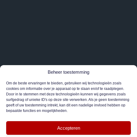
Beheer toestemming
Om de beste ervaringen te bieden, gebruiken wij technologieën zoals
cookies om informatie over je apparaat op te slaan en/of te raadplegen.
Door in te stemmen met deze technologieën kunnen wij gegevens zoals
surfgedrag of unieke ID's op deze site verwerken. Als je geen toestemming
geeft of uw toestemming intrekt, kan dit een nadelige invloed hebben op
bepaalde functies en mogelijkheden.
Accepteren