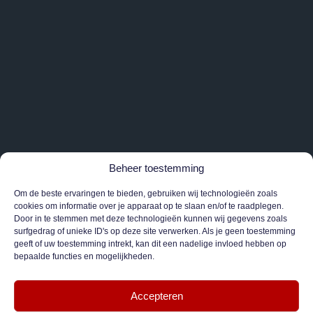
Beheer toestemming
Om de beste ervaringen te bieden, gebruiken wij technologieën zoals
cookies om informatie over je apparaat op te slaan en/of te raadplegen.
Door in te stemmen met deze technologieën kunnen wij gegevens zoals
surfgedrag of unieke ID's op deze site verwerken. Als je geen toestemming
geeft of uw toestemming intrekt, kan dit een nadelige invloed hebben op
bepaalde functies en mogelijkheden.
Accepteren