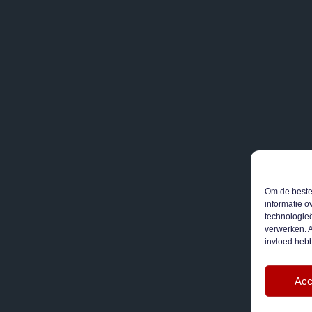
Om de beste 
informatie o
technologieë
verwerken. A
invloed heb
Acc