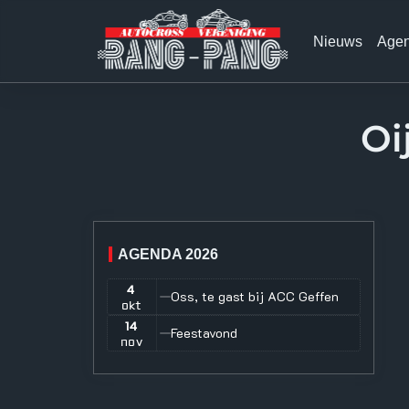
Skip
to
content
Nieuws
Age
Oi
AGENDA 2026
4
Oss, te gast bij ACC Geffen
okt
14
Feestavond
nov