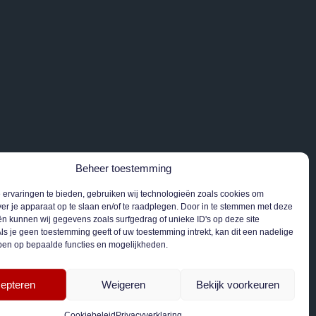
Beheer toestemming
ervaringen te bieden, gebruiken wij technologieën zoals cookies om
ver je apparaat op te slaan en/of te raadplegen. Door in te stemmen met deze
n kunnen wij gegevens zoals surfgedrag of unieke ID's op deze site
ls je geen toestemming geeft of uw toestemming intrekt, kan dit een nadelige
ben op bepaalde functies en mogelijkheden.
epteren
Weigeren
Bekijk voorkeuren
Cookiebeleid
Privacyverklaring