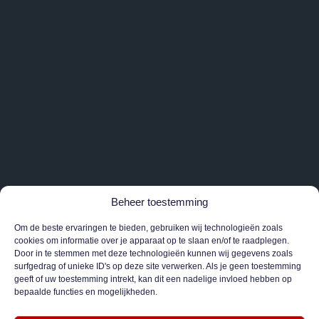
Beheer toestemming
Om de beste ervaringen te bieden, gebruiken wij technologieën zoals
cookies om informatie over je apparaat op te slaan en/of te raadplegen.
Door in te stemmen met deze technologieën kunnen wij gegevens zoals
surfgedrag of unieke ID's op deze site verwerken. Als je geen toestemming
geeft of uw toestemming intrekt, kan dit een nadelige invloed hebben op
bepaalde functies en mogelijkheden.