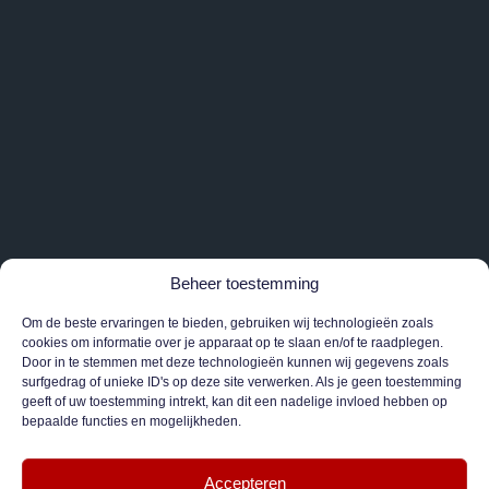
Beheer toestemming
Om de beste ervaringen te bieden, gebruiken wij technologieën zoals
cookies om informatie over je apparaat op te slaan en/of te raadplegen.
Door in te stemmen met deze technologieën kunnen wij gegevens zoals
surfgedrag of unieke ID's op deze site verwerken. Als je geen toestemming
geeft of uw toestemming intrekt, kan dit een nadelige invloed hebben op
bepaalde functies en mogelijkheden.
Accepteren